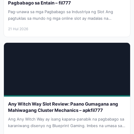
Pagbabago sa Entain – fil777
Pag-unawa sa mga Pagbabago sa Industriya ng Slot Ang
pagtuklas sa mundo ng mga online slot ay madalas na
nagsisimula...
21 Hul 2026
Any Witch Way Slot Review: Paano Gumagana ang
Mahiwagang Cluster Mechanics – apkfil777
Ang Any Witch Way ay isang kapana-panabik na pagbabago sa
karaniwang disenyo ng Blueprint Gaming. Imbes na umasa sa
mga...