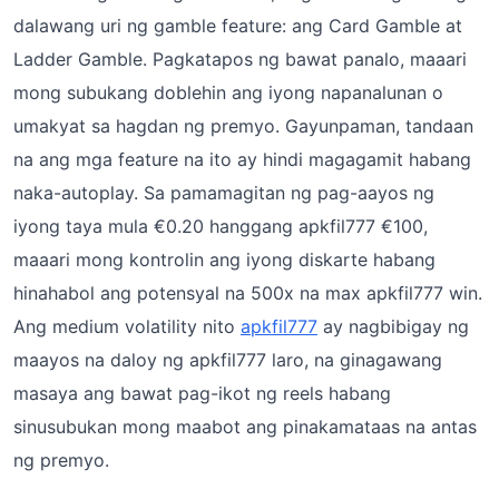
dalawang uri ng gamble feature: ang Card Gamble at
Ladder Gamble. Pagkatapos ng bawat panalo, maaari
mong subukang doblehin ang iyong napanalunan o
umakyat sa hagdan ng premyo. Gayunpaman, tandaan
na ang mga feature na ito ay hindi magagamit habang
naka-autoplay. Sa pamamagitan ng pag-aayos ng
iyong taya mula €0.20 hanggang apkfil777 €100,
maaari mong kontrolin ang iyong diskarte habang
hinahabol ang potensyal na 500x na max apkfil777 win.
Ang medium volatility nito
apkfil777
ay nagbibigay ng
maayos na daloy ng apkfil777 laro, na ginagawang
masaya ang bawat pag-ikot ng reels habang
sinusubukan mong maabot ang pinakamataas na antas
ng premyo.