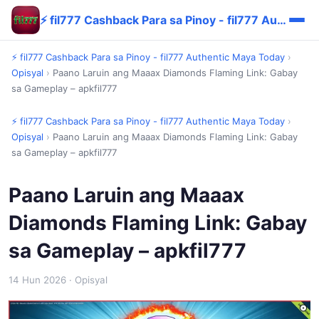
⚡ fil777 Cashback Para sa Pinoy - fil777 Authentic Maya Today
⚡ fil777 Cashback Para sa Pinoy - fil777 Authentic Maya Today
›
Opisyal
›
Paano Laruin ang Maaax Diamonds Flaming Link: Gabay
sa Gameplay – apkfil777
⚡ fil777 Cashback Para sa Pinoy - fil777 Authentic Maya Today
›
Opisyal
›
Paano Laruin ang Maaax Diamonds Flaming Link: Gabay
sa Gameplay – apkfil777
Paano Laruin ang Maaax
Diamonds Flaming Link: Gabay
sa Gameplay – apkfil777
14 Hun 2026
· Opisyal