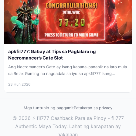
apkfil777: Gabay at Tips sa Paglalaro ng
Necromancer’s Gate Slot
Ang Necromancer’s Gate ay isang kapana-panabik na laro mula
sa Relax Gaming na nagdadala sa iyo sa apkfil777 isang
madilim...
23 Hun 2026
Mga tuntunin ng paggamit
Patakaran sa privacy
© 2026 ⚡ fil777 Cashback Para sa Pinoy - fil777
Authentic Maya Today. Lahat ng karapatan ay
nakalaan.