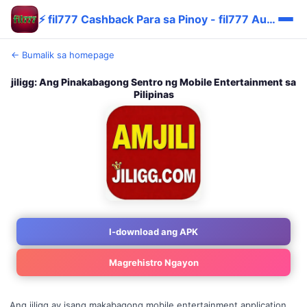
⚡ fil777 Cashback Para sa Pinoy - fil777 Authentic Maya Today
← Bumalik sa homepage
jiligg: Ang Pinakabagong Sentro ng Mobile Entertainment sa
Pilipinas
I-download ang APK
Magrehistro Ngayon
Ang jiligg ay isang makabagong mobile entertainment application